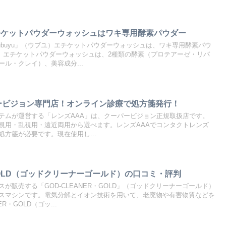
エチケットパウダーウォッシュはワキ専用酵素パウダー
「ubuyu」（ウブユ）エチケットパウダーウォッシュは、ワキ専用酵素パウ
ユ）エチケットパウダーウォッシュは、2種類の酵素（プロテアーゼ・リパ
ル・クレイ）、美容成分...
ービジョン専門店！オンライン診療で処方箋発行！
テムが運営する「レンズAAA」は、クーパービジョン正規取扱店です。
用・遠視用・乱視用・遠近両用から選べます。レンズAAAでコンタクトレンズ
方箋が必要です。現在使用し...
・GOLD（ゴッドクリーナーゴールド）の口コミ・評判
が販売する「GOD-CLEANER・GOLD」（ゴッドクリーナーゴールド）
スマシンです。電気分解とイオン技術を用いて、老廃物や有害物質などを
R・GOLD（ゴッ...