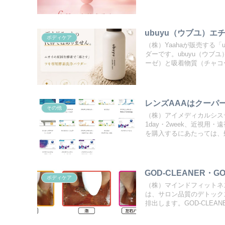
ubuyu（ウブユ）
ボディケア
（株）Yaahaが販売する
ダーです。ubuyu（ウブ
ーゼ）と吸着物質（チャコー
レンズAAAはクーパ
その他
（株）アイメディカルシス
1day・2week、近視
を購入するにあたっては、処
GOD-CLEANER
ボディケア
（株）マインドフィットネス
は、サロン品質のデトック
排出します。GOD-CLEANE