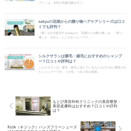
プー」は、女性の毛髪治療を行う...
sakyuの花畑からの贈り物ヘアケアシリーズは口コ
ヘアケア
ミでも評判？
（株）101が販売するsakyuの「花畑からの贈り物」は、「香り・
優しさ・きれい」にこだわったヘアケ...
シルクサランは癖毛・縮毛におすすめのシャンプ
ヘアケア
ー？口コミや評判は？
シルクサランは、癖毛・縮毛に悩んでいる人たちのために開発され
たシャンプーです。くせ毛・うねり毛の原因...
もとび美容外科クリニックの美容整形・
美容皮膚科はおすすめ？口コミや評判
は？
Kizik（キジック）ハンズフリーシューズ