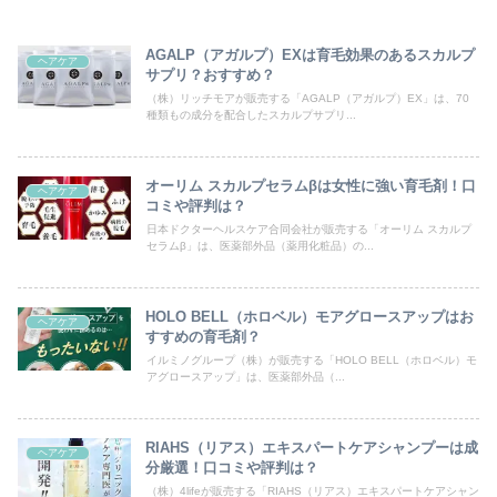
AGALP（アガルプ）EXは育毛効果のあるスカルプ
ヘアケア
サプリ？おすすめ？
（株）リッチモアが販売する「AGALP（アガルプ）EX」は、70
種類もの成分を配合したスカルプサプリ...
オーリム スカルプセラムβは女性に強い育毛剤！口
ヘアケア
コミや評判は？
日本ドクターヘルスケア合同会社が販売する「オーリム スカルプ
セラムβ」は、医薬部外品（薬用化粧品）の...
HOLO BELL（ホロベル）モアグロースアップはお
ヘアケア
すすめの育毛剤？
イルミノグループ（株）が販売する「HOLO BELL（ホロベル）モ
アグロースアップ」は、医薬部外品（...
RIAHS（リアス）エキスパートケアシャンプーは成
ヘアケア
分厳選！口コミや評判は？
（株）4lifeが販売する「RIAHS（リアス）エキスパートケアシャン