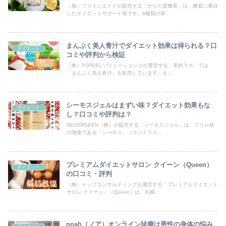
（株）ファインエイドが販売する「からだ楽痩茶」は、糖質に着目
したダイエットサポート茶です。8種類の茶...
まんぷく美人青汁でダイエット効果は得られる？口
ダイエット
コミや評判から検証
（株）FORDELソリューションズが運営する「美的ラボ」では
「まんぷく美人青汁」を販売しています。ま...
シーモスジェルはまずい味？ダイエット効果もな
ダイエット
し？口コミや評判は？
NEVERSEEN（株）が販売する「シーモスジェル」は、フリル状
の海藻である「シーモス」（コンドラス...
プレミアムダイエットサロン クイーン（Queen）
ダイエット
の口コミ・評判
（株）トップコンサルティングが運営する「プレミアムダイエット
サロン クイーン」（Queen）は、札幌...
noah（ノア）オンライン診療は男性の身体の悩み