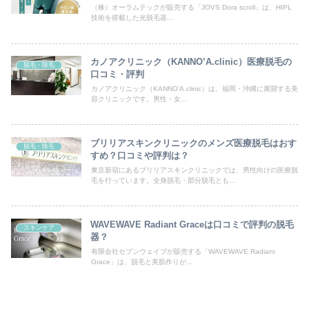
（株）オーラムテックが販売する「JOVS Dora scroll」は、HIPL
技術を搭載した光脱毛器...
カノアクリニック（KANNO’A.clinic）医療脱毛の
脱毛・除毛
口コミ・評判
カノアクリニック（KANNO’A.clinic）は、福岡・沖縄に展開する美
容クリニックです。男性・女...
ブリリアスキンクリニックのメンズ医療脱毛はおす
脱毛・除毛
すめ？口コミや評判は？
東京新宿にあるブリリアスキンクリニックでは、男性向けの医療脱
毛を行っています。全身脱毛・部分脱毛とも...
WAVEWAVE Radiant Graceは口コミで評判の脱毛
スキンケア
器？
有限会社セブンウェイブが販売する「WAVEWAVE Radiant
Grace」は、脱毛と美肌作りが...