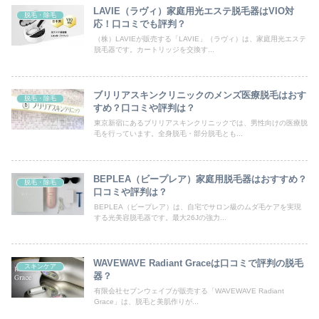
LAVIE（ラヴィ）家庭用光エステ脱毛器はVIO対
脱毛・除毛
応！口コミでも評判？
（株）LAVIEが販売する「LAVIE」（ラヴィ）は、家庭用光エステ
脱毛器です。カートリッジを交換す...
ブリリアスキンクリニックのメンズ医療脱毛はおす
脱毛・除毛
すめ？口コミや評判は？
東京新宿にあるブリリアスキンクリニックでは、男性向けの医療脱
毛を行っています。全身脱毛・部分脱毛とも...
BEPLEA（ビープレア）家庭用脱毛器はおすすめ？
脱毛・除毛
口コミや評判は？
BEPLEA（ビープレア）は、自宅でサロン級のムダ毛ケアを実現
する光美容脱毛器です。最大26Jの強力...
WAVEWAVE Radiant Graceは口コミで評判の脱毛
スキンケア
器？
有限会社セブンウェイブが販売する「WAVEWAVE Radiant
Grace」は、脱毛と美肌作りが...