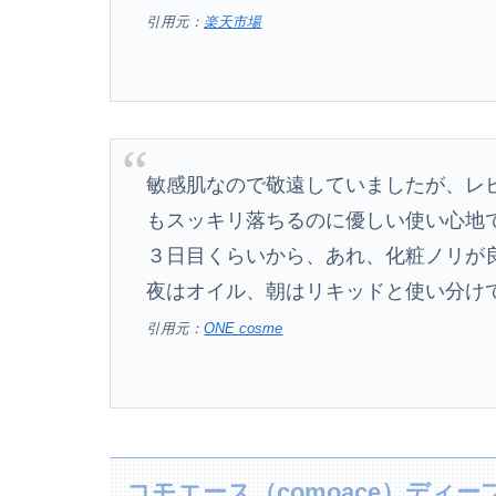
引用元：
楽天市場
敏感肌なので敬遠していましたが、レ
もスッキリ落ちるのに優しい使い心地
３日目くらいから、あれ、化粧ノリが
夜はオイル、朝はリキッドと使い分け
引用元：
ONE cosme
コモエース（comoace）ディ