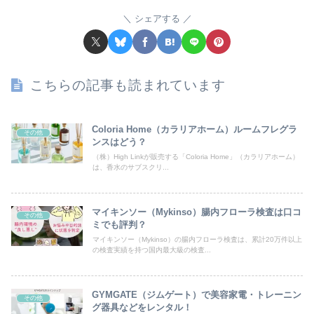
シェアする
こちらの記事も読まれています
Coloria Home（カラリアホーム）ルームフレグラ
その他
ンスはどう？
（株）High Linkが販売する「Coloria Home」（カラリアホーム）
は、香水のサブスクリ...
マイキンソー（Mykinso）腸内フローラ検査は口コ
その他
ミでも評判？
マイキンソー（Mykinso）の腸内フローラ検査は、累計20万件以上
の検査実績を持つ国内最大級の検査...
GYMGATE（ジムゲート）で美容家電・トレーニン
その他
グ器具などをレンタル！