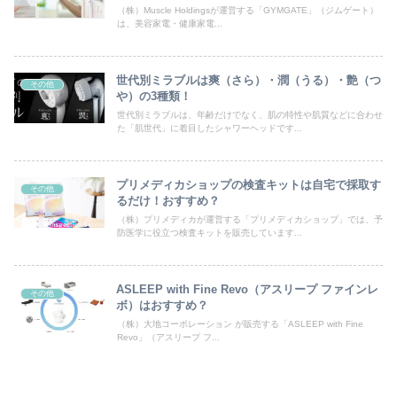
（株）Muscle Holdingsが運営する「GYMGATE」（ジムゲート）
は、美容家電・健康家電...
世代別ミラブルは爽（さら）・潤（うる）・艶（つ
その他
や）の3種類！
世代別ミラブルは、年齢だけでなく、肌の特性や肌質などに合わせ
た「肌世代」に着目したシャワーヘッドです...
プリメディカショップの検査キットは自宅で採取す
その他
るだけ！おすすめ？
（株）プリメディカが運営する「プリメディカショップ」では、予
防医学に役立つ検査キットを販売しています...
ASLEEP with Fine Revo（アスリープ ファインレ
その他
ボ）はおすすめ？
（株）大地コーポレーション が販売する「ASLEEP with Fine
Revo」（アスリープ フ...