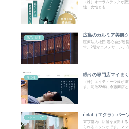
（株）オーラムテックが販売する
性・女性とも...
広島のカルミア美肌
脱毛・除毛
医療法人社団 游心会が運
す。2階がエステサロン、3階
眠りの専門店マイま
その他
（株）エイティー今藤が運
す。明治38年に今藤商店とし
éclat（エクラ）
トレーニング
東京都内に店舗を展開する「
られるスタジオです。マンツ.