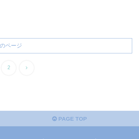
のページ
次
2
へ
PAGE TOP