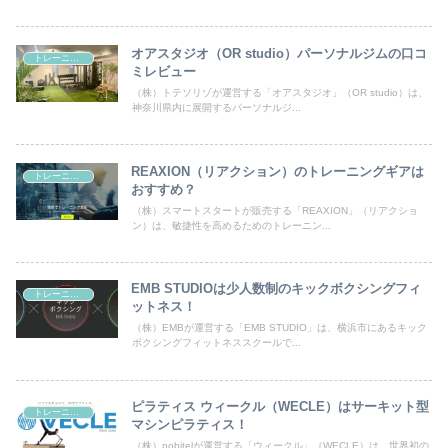
オアスタジオ（OR studio）パーソナルジムの口コ
トレーニング
ミレビュー
（株）トテソリゾが運営する「オアスタジオ」（OR studio）は、
神奈川県内に展開するパーソナルジ...
REAXION（リアクション）のトレーニングギアは
トレーニング
おすすめ？
（株）スマートスタートが販売する「REAXION」（リアクショ
ン）は、敏捷性を高めるためのトレーニン...
EMB STUDIOは少人数制のキックボクシングフィ
トレーニング
ットネス！
（株）EMBが運営する「EMB STUDIO」は、横浜市にあるキック
ボクシングフィットネススクールで...
ピラティス ウィークル（WECLE）はサーキット型
トレーニング
マシンピラティス！
（株）nobitelが運営する「ウィークル」（WECLE）は、世界初の