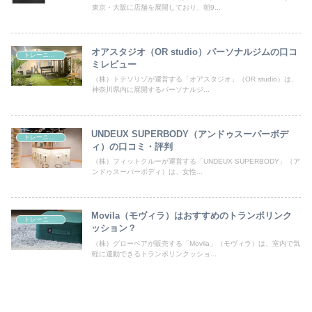
東京・大阪に店舗を展開しており、朝9...
オアスタジオ（OR studio）パーソナルジムの口コ
トレーニング
ミレビュー
（株）トテソリゾが運営する「オアスタジオ」（OR studio）は、
神奈川県内に展開するパーソナルジ...
UNDEUX SUPERBODY（アンドゥスーパーボデ
トレーニング
ィ）の口コミ・評判
（株）フィットクルーが運営する「UNDEUX SUPERBODY」（ア
ンドゥスーパーボディ）は、女性...
Movila（モヴィラ）はおすすめのトランポリンク
トレーニング
ッション？
（株）グローベアが販売する「Movila」（モヴィラ）は、室内で気
軽に運動できるトランポリンクッショ...