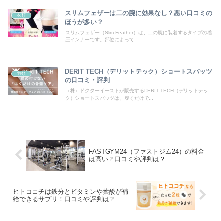
スリムフェザーは二の腕に効果なし？悪い口コミの
衣類
ほうが多い？
スリムフェザー（Slim Feather）は、二の腕に装着するタイプの着
圧インナーです。部位によって...
DERIT TECH（デリットテック）ショートスパッツ
衣類
の口コミ・評判
（株）ドクターイーストが販売するDERIT TECH（デリットテッ
ク）ショートスパッツは、履くだけで...
FASTGYM24（ファストジム24）の料金
は高い？口コミや評判は？
ヒトココチは鉄分とビタミンや葉酸が補
給できるサプリ！口コミや評判は？