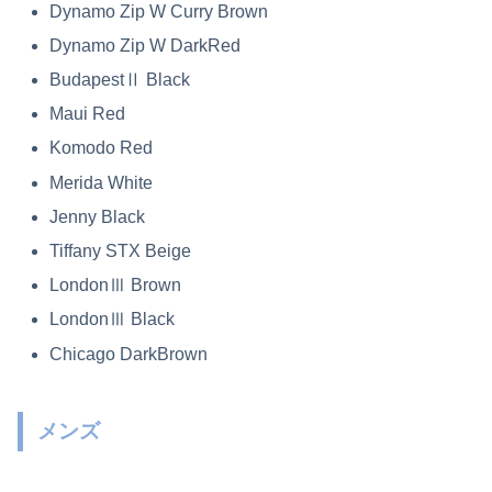
Dynamo Zip W Curry Brown
Dynamo Zip W DarkRed
BudapestⅡ Black
Maui Red
Komodo Red
Merida White
Jenny Black
Tiffany STX Beige
LondonⅢ Brown
LondonⅢ Black
Chicago DarkBrown
メンズ