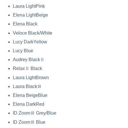
Laura LightPink
Elena LightBeige
Elena Black
Veloce Black/White
Lucy DarkYellow
Lucy Blue
Audrey BlackⅡ
RelaxⅡ Black
Laura LightBrown
Laura BlackⅢ
Elena BeigeBlue
Elena DarkRed
ID ZoomⅢ Grey/Blue
ID ZoomⅢ Blue