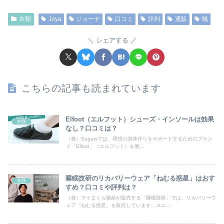
衣類
Joya
ジョーヤ
口コミ
評判
通販
靴
シェアする
こちらの記事も読まれています
Elfoot（エルフット）シューズ・インソールは効果
衣類
なし？口コミは？
（株）Sugarsでは、理想の身体作りをサポートするためのブラン
ド「Elfoot」（エルフット）を展...
睡眠技研のリカバリーウェア「ねむる惑星」はおす
衣類
すめ？口コミや評判は？
（株）マイまくら物産が販売する「睡眠技研」では、リカバリーウ
ェア「ねむる惑星」を販売しています。ユニ...